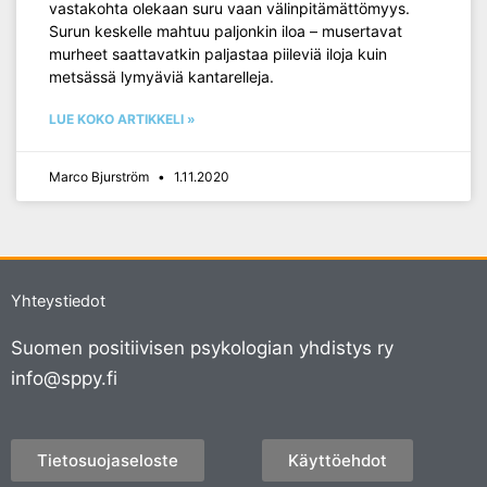
vastakohta olekaan suru vaan välinpitämättömyys.
Surun keskelle mahtuu paljonkin iloa – musertavat
murheet saattavatkin paljastaa piileviä iloja kuin
metsässä lymyäviä kantarelleja.
LUE KOKO ARTIKKELI »
Marco Bjurström
1.11.2020
Yhteystiedot
Suomen positiivisen psykologian yhdistys ry
info@sppy.fi
Tietosuojaseloste
Käyttöehdot