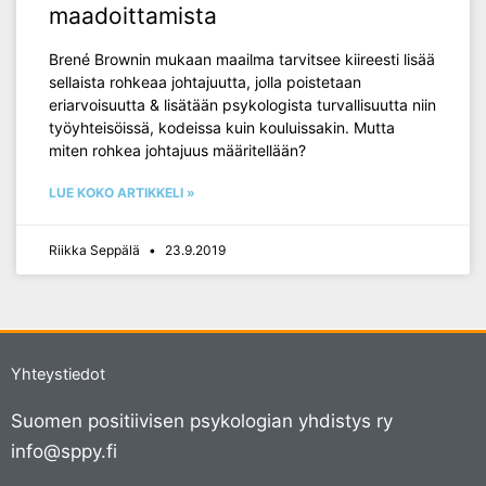
maadoittamista
Brené Brownin mukaan maailma tarvitsee kiireesti lisää
sellaista rohkeaa johtajuutta, jolla poistetaan
eriarvoisuutta & lisätään psykologista turvallisuutta niin
työyhteisöissä, kodeissa kuin kouluissakin. Mutta
miten rohkea johtajuus määritellään?
LUE KOKO ARTIKKELI »
Riikka Seppälä
23.9.2019
Yhteystiedot
Suomen positiivisen psykologian yhdistys ry
info@sppy.fi