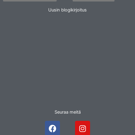
Uusin blogikirjoitus
Seuraa meitä
F
I
a
n