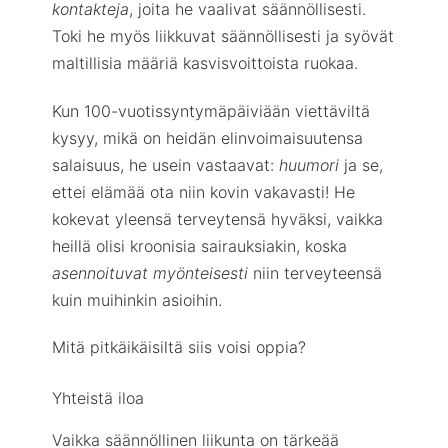
kontakteja
, joita he vaalivat säännöllisesti.
Toki he myös liikkuvat säännöllisesti ja syövät
maltillisia määriä kasvisvoittoista ruokaa.
Kun 100-vuotissyntymäpäiviään viettäviltä
kysyy, mikä on heidän elinvoimaisuutensa
salaisuus, he usein vastaavat:
huumori
ja se,
ettei elämää ota niin kovin vakavasti! He
kokevat yleensä terveytensä hyväksi, vaikka
heillä olisi kroonisia sairauksiakin, koska
asennoituvat myönteisesti
niin terveyteensä
kuin muihinkin asioihin.
Mitä pitkäikäisiltä siis voisi oppia?
Yhteistä iloa
Vaikka säännöllinen liikunta on tärkeää