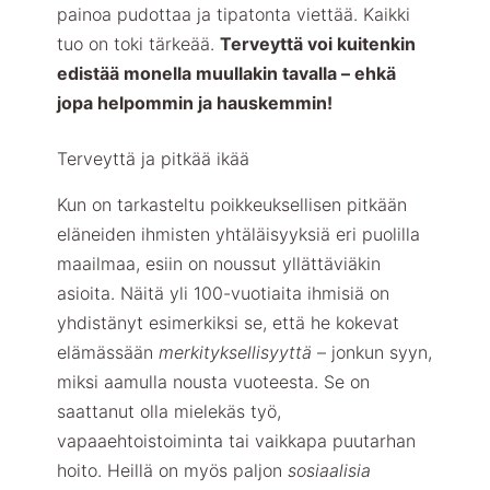
painoa pudottaa ja tipatonta viettää. Kaikki
tuo on toki tärkeää.
Terveyttä voi kuitenkin
edistää monella muullakin tavalla – ehkä
jopa helpommin ja hauskemmin!
Terveyttä ja pitkää ikää
Kun on tarkasteltu poikkeuksellisen pitkään
eläneiden ihmisten yhtäläisyyksiä eri puolilla
maailmaa, esiin on noussut yllättäviäkin
asioita. Näitä yli 100-vuotiaita ihmisiä on
yhdistänyt esimerkiksi se, että he kokevat
elämässään
merkityksellisyyttä
– jonkun syyn,
miksi aamulla nousta vuoteesta. Se on
saattanut olla mielekäs työ,
vapaaehtoistoiminta tai vaikkapa puutarhan
hoito. Heillä on myös paljon
sosiaalisia