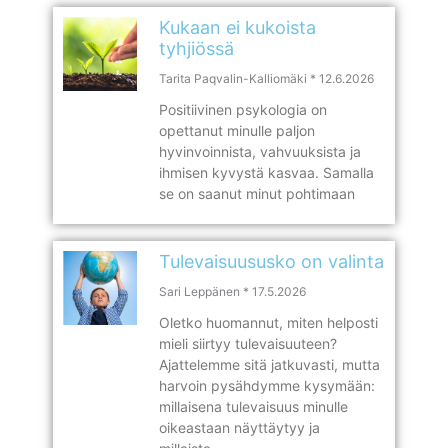
Kukaan ei kukoista
tyhjiössä
Tarita Paqvalin-Kalliomäki
12.6.2026
Positiivinen psykologia on
opettanut minulle paljon
hyvinvoinnista, vahvuuksista ja
ihmisen kyvystä kasvaa. Samalla
se on saanut minut pohtimaan
Tulevaisuususko on valinta
Sari Leppänen
17.5.2026
Oletko huomannut, miten helposti
mieli siirtyy tulevaisuuteen?
Ajattelemme sitä jatkuvasti, mutta
harvoin pysähdymme kysymään:
millaisena tulevaisuus minulle
oikeastaan näyttäytyy ja