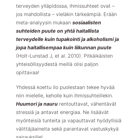
terveyden ylläpidossa, ihmissuhteet ovat –
jos mahdollista – vieläkin tärkeämpiä. Erään
meta-analyysin mukaan
sosiaalisten
suhteiden puute on yhtä haitallista
terveydelle kuin tupakointi ja alkoholismi ja
jopa haitallisempaa kuin liikunnan puute
(Holt-Lunstad J, et al. 2010). Pitkäikäisten
yhteisöllisyydestä meillä olisi paljon
opittavaa!
Yhdessä koettu ilo puolestaan tekee hyvää
niin mielelle, keholle kuin ihmissuhteillekin.
Huumori ja nauru
rentouttavat, vähentävät
stressiä ja antavat energiaa. Ne lisäävät
myönteisiä tunteita ja vapauttavat hyödyllisiä
välittäjäaineita sekä parantavat vastuskykyä
sairauksille!