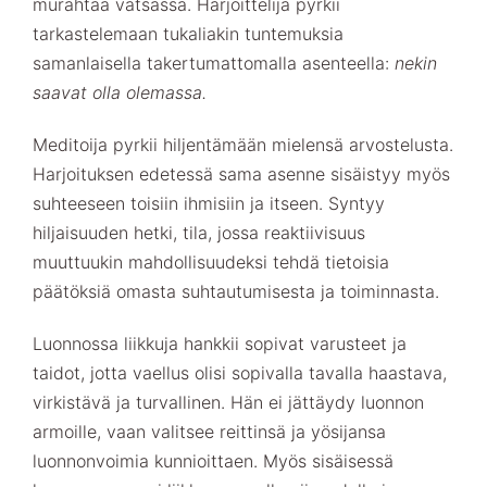
murahtaa vatsassa. Harjoittelija pyrkii
tarkastelemaan tukaliakin tuntemuksia
samanlaisella takertumattomalla asenteella:
nekin
saavat olla olemassa.
Meditoija pyrkii hiljentämään mielensä arvostelusta.
Harjoituksen edetessä sama asenne sisäistyy myös
suhteeseen toisiin ihmisiin ja itseen. Syntyy
hiljaisuuden hetki, tila, jossa reaktiivisuus
muuttuukin mahdollisuudeksi tehdä tietoisia
päätöksiä omasta suhtautumisesta ja toiminnasta.
Luonnossa liikkuja hankkii sopivat varusteet ja
taidot, jotta vaellus olisi sopivalla tavalla haastava,
virkistävä ja turvallinen. Hän ei jättäydy luonnon
armoille, vaan valitsee reittinsä ja yösijansa
luonnonvoimia kunnioittaen. Myös sisäisessä