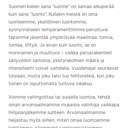
Suomen kielen sana ”
luonne
” on samaa alkuperää
kuin sana ”
luonto”.
Kullakin meistä on oma
luonteemme, yksilöllinen luontomme,
synnynnäiseen temperamenttiimme perustuva
tapamme jäsentää ympäröivää maailmaa: toimia,
tuntea, liittyä. Ja aivan kuin luonto, se on
moninainen ja muuttuva – vaikka perusrakenteet
säilyvätkin samoina, yksityiskohtien määrä ja
intensiteetti voivat vaihdella. Vuodenajat seuraavat
toisiaan, mutta joku talvi tuo hiihtoretkiä, kun joku
toinen on loputtomalta tuntuva lokakuu.
Voimme vahingoittaa tai suojella luontoa, tehdä
oman arvomaailmamme mukaisia valintoja vaikkapa
hiilijalanjälkemme suhteen. Arvomaailmamme
heijastuu myös siihen, miten omaa luontoamme
kehitämme:
näemmekö luonteenpiirteemme