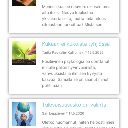
Monesti kuulee neuvon: ole vain oma
aito itsesi. Neuvo kuulostaa
yksinkertaiselta, mutta mitä aitous
oikeastaan tarkoittaa? Mistä sen
Kukaan ei kukoista tyhjiössä
Tarita Paqvalin-Kalliomäki
12.6.2026
Positiivinen psykologia on opettanut
minulle paljon hyvinvoinnista,
vahvuuksista ja ihmisen kyvystä
kasvaa. Samalla se on saanut minut
pohtimaan
Tulevaisuususko on valinta
Sari Leppänen
17.5.2026
Oletko huomannut, miten helposti mieli