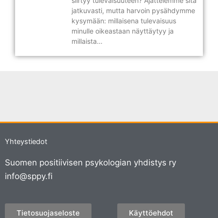
siirtyy tulevaisuuteen? Ajattelemme sitä
jatkuvasti, mutta harvoin pysähdymme
kysymään: millaisena tulevaisuus
minulle oikeastaan näyttäytyy ja
millaista…
Yhteystiedot
Suomen positiivisen psykologian yhdistys ry
info@sppy.fi
Tietosuojaseloste
Käyttöehdot