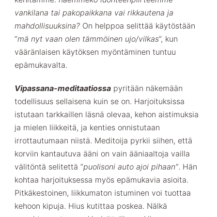
vankilana tai pakopaikkana vai rikkautena ja
mahdollisuuksina?
On helppoa selittää käytöstään
”
mä nyt vaan olen tämmöinen ujo/vilkas
”, kun
vääränlaisen käytöksen myöntäminen tuntuu
epämukavalta.
Vipassana-meditaatiossa
pyritään näkemään
todellisuus sellaisena kuin se on. Harjoituksissa
istutaan tarkkaillen läsnä olevaa, kehon aistimuksia
ja mielen liikkeitä, ja kenties onnistutaan
irrottautumaan niistä. Meditoija pyrkii siihen, että
korviin kantautuva ääni on vain ääniaaltoja vailla
välitöntä selitettä ”
puolisoni auto ajoi pihaan”
. Hän
kohtaa harjoituksessa myös epämukavia asioita.
Pitkäkestoinen, liikkumaton istuminen voi tuottaa
kehoon kipuja. Hius kutittaa poskea. Nälkä