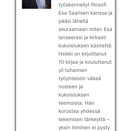
työskennellyt filosofi
Esa Saarisen kanssa ja
pääsi läheltä
seuraamaan miten Esa
lanseerasi ja kirkasti
kukoistuksen käsitettä.
Heikki on kirjoittanut
10 kirjaa ja kouluttanut
yli tuhannen
työyhteisön väkeä
nosteen ja
kukoistuksen
teemoista. Hän
korostaa yhdessä
tekemisen tärkeyttä –
yksin ihminen ei pysty