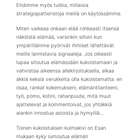
Ehdimme myös tutkia, millaisia
strategiapatteristoja meillä on käytössämme.
Miten vaikeaa onkaan elää rohkeasti itsensä
näköistä elämää, varsinkin silloin kun
ympärillämme pyörivät ihmiset lähettävät
meille lannistavia signaaleja. Jos oikeasti
lupaa sitoutua elämässään kukoistamaan ja
vahvistaa aikeensa allekirjoituksella, alkaa
äkkiä keksiä verukkeita olla kukoistamatta: en
osaa, rankat kokemukseni, elämäntilanteeni,
työ, pomo, kotini, rahanpuute, mitä muut
ajattelevat ja kommentoivat, jos yhtäkkiä
alankin innostua asioista ja hymyillä…
Toinen kukoistuksen kulmakivi on Esan
mukaan
kyky lumoutua elämän