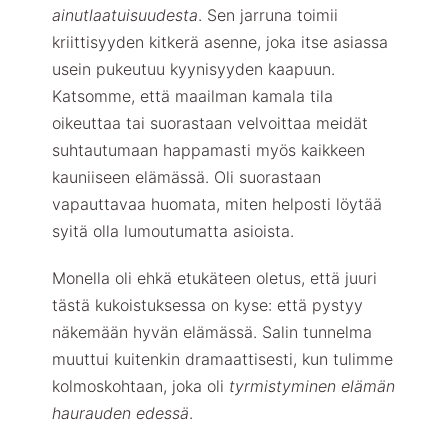
ainutlaatuisuudesta
. Sen jarruna toimii
kriittisyyden kitkerä asenne, joka itse asiassa
usein pukeutuu kyynisyyden kaapuun.
Katsomme, että maailman kamala tila
oikeuttaa tai suorastaan velvoittaa meidät
suhtautumaan happamasti myös kaikkeen
kauniiseen elämässä. Oli suorastaan
vapauttavaa huomata, miten helposti löytää
syitä olla lumoutumatta asioista.
Monella oli ehkä etukäteen oletus, että juuri
tästä kukoistuksessa on kyse: että pystyy
näkemään hyvän elämässä. Salin tunnelma
muuttui kuitenkin dramaattisesti, kun tulimme
kolmoskohtaan, joka oli
tyrmistyminen elämän
haurauden edessä
.