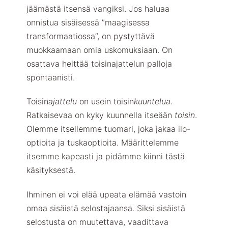
jäämästä itsensä vangiksi. Jos haluaa
onnistua sisäisessä ”maagisessa
transformaatiossa”, on pystyttävä
muokkaamaan omia uskomuksiaan. On
osattava heittää toisinajattelun palloja
spontaanisti.
Toisin
ajattelu
on usein toisin
kuuntelua
.
Ratkaisevaa on kyky kuunnella itseään
toisin
.
Olemme itsellemme tuomari, joka jakaa ilo-
optioita ja tuskaoptioita. Määrittelemme
itsemme kapeasti ja pidämme kiinni tästä
käsityksestä.
Ihminen ei voi elää upeata elämää vastoin
omaa sisäistä selostajaansa. Siksi sisäistä
selostusta on muutettava, vaadittava