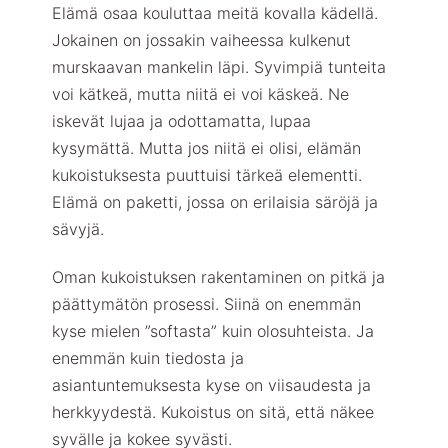
Elämä osaa kouluttaa meitä kovalla kädellä.
Jokainen on jossakin vaiheessa kulkenut
murskaavan mankelin läpi. Syvimpiä tunteita
voi kätkeä, mutta niitä ei voi käskeä. Ne
iskevät lujaa ja odottamatta, lupaa
kysymättä. Mutta jos niitä ei olisi, elämän
kukoistuksesta puuttuisi tärkeä elementti.
Elämä on paketti, jossa on erilaisia säröjä ja
sävyjä.
Oman kukoistuksen rakentaminen on pitkä ja
päättymätön prosessi. Siinä on enemmän
kyse mielen ”softasta” kuin olosuhteista. Ja
enemmän kuin tiedosta ja
asiantuntemuksesta kyse on viisaudesta ja
herkkyydestä. Kukoistus on sitä, että näkee
syvälle ja kokee syvästi.