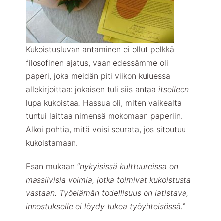
Kukoistusluvan antaminen ei ollut pelkkä
filosofinen ajatus, vaan edessämme oli
paperi, joka meidän piti viikon kuluessa
allekirjoittaa: jokaisen tuli siis antaa
itselleen
lupa kukoistaa
.
Hassua oli, miten vaikealta
tuntui laittaa nimensä mokomaan paperiin.
Alkoi pohtia, mitä voisi seurata, jos sitoutuu
kukoistamaan.
Esan mukaan
”nykyisissä kulttuureissa on
massiivisia voimia, jotka toimivat kukoistusta
vastaan. Työelämän todellisuus on latistava,
innostukselle ei löydy tukea työyhteisössä.”