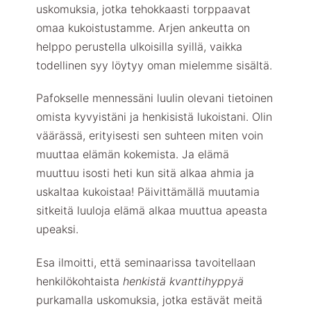
uskomuksia, jotka tehokkaasti torppaavat
omaa kukoistustamme. Arjen ankeutta on
helppo perustella ulkoisilla syillä, vaikka
todellinen syy löytyy oman mielemme sisältä.
Pafokselle mennessäni luulin olevani tietoinen
omista kyvyistäni ja henkisistä lukoistani. Olin
väärässä, erityisesti sen suhteen miten voin
muuttaa elämän kokemista. Ja elämä
muuttuu isosti heti kun sitä alkaa ahmia ja
uskaltaa kukoistaa! Päivittämällä muutamia
sitkeitä luuloja elämä alkaa muuttua apeasta
upeaksi.
Esa ilmoitti, että seminaarissa tavoitellaan
henkilökohtaista
henkistä kvanttihyppyä
purkamalla uskomuksia, jotka estävät meitä