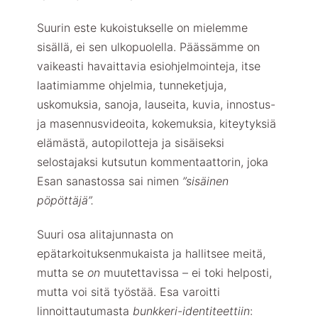
Suurin este kukoistukselle on mielemme
sisällä, ei sen ulkopuolella. Päässämme on
vaikeasti havaittavia esiohjelmointeja, itse
laatimiamme ohjelmia, tunneketjuja,
uskomuksia, sanoja, lauseita, kuvia, innostus-
ja masennusvideoita, kokemuksia, kiteytyksiä
elämästä, autopilotteja ja sisäiseksi
selostajaksi kutsutun kommentaattorin, joka
Esan sanastossa sai nimen
”sisäinen
pöpöttäjä”.
Suuri osa alitajunnasta on
epätarkoituksenmukaista ja hallitsee meitä,
mutta se
on
muutettavissa – ei toki helposti,
mutta voi sitä työstää. Esa varoitti
linnoittautumasta
bunkkeri-identiteettiin
: