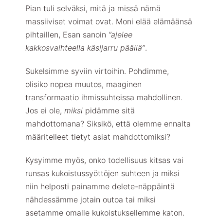
Pian tuli selväksi, mitä ja missä nämä
massiiviset voimat ovat. Moni elää elämäänsä
pihtaillen, Esan sanoin
”ajelee
kakkosvaihteella käsijarru päällä”
.
Sukelsimme syviin virtoihin. Pohdimme,
olisiko nopea muutos, maaginen
transformaatio ihmissuhteissa mahdollinen.
Jos ei ole,
miksi
pidämme sitä
mahdottomana? Siksikö, että olemme ennalta
määritelleet tietyt asiat mahdottomiksi?
Kysyimme myös, onko todellisuus kitsas vai
runsas kukoistussyöttöjen suhteen ja miksi
niin helposti painamme delete-näppäintä
nähdessämme jotain outoa tai miksi
asetamme omalle kukoistuksellemme katon.